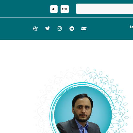
ar
en
ا