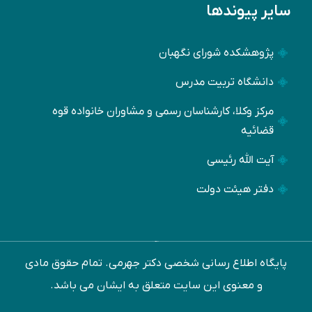
سایر پیوندها
پژوهشکده شورای نگهبان
دانشگاه تربیت مدرس
مرکز وکلا، کارشناسان رسمی و مشاوران خانواده قوه
قضائیه
آیت الله رئیسی
دفتر هیئت دولت
ﭘﺎﯾﮕﺎه اﻃﻼع رﺳﺎﻧﯽ ﺷﺨﺼﯽ دﮐﺘﺮ ﺟﻬﺮﻣﯽ. ﺗﻤﺎم ﺣﻘﻮق ﻣﺎدی
و ﻣﻌﻨﻮی اﯾﻦ ﺳﺎﯾﺖ ﻣﺘﻌﻠﻖ ﺑﻪ اﯾﺸﺎن ﻣﯽ ﺑﺎﺷﺪ.