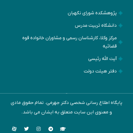
پژوهشکده شورای نگهبان
دانشگاه تربیت مدرس
مرکز وکلا، کارشناسان رسمی و مشاوران خانواده قوه
قضائیه
آیت الله رئیسی
دفتر هیئت دولت
ﭘﺎﯾﮕﺎه اﻃﻼع رﺳﺎﻧﯽ ﺷﺨﺼﯽ دﮐﺘﺮ ﺟﻬﺮﻣﯽ. ﺗﻤﺎم ﺣﻘﻮق ﻣﺎدی
و ﻣﻌﻨﻮی اﯾﻦ ﺳﺎﯾﺖ ﻣﺘﻌﻠﻖ ﺑﻪ اﯾﺸﺎن ﻣﯽ ﺑﺎﺷﺪ.