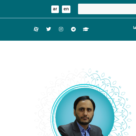
ar
en
ا