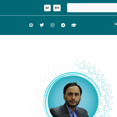
ar
en
ا